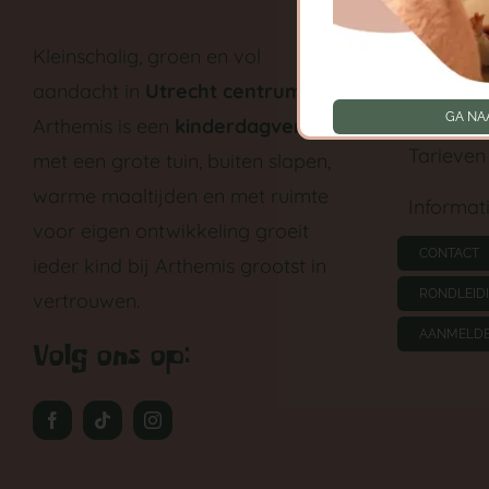
Babygroe
Kleinschalig, groen en vol
aandacht in
Utrecht centrum
.
Peutergr
GA NA
Arthemis is een
kinderdagverblijf
Tarieven
met een grote tuin, buiten slapen,
warme maaltijden en met ruimte
Informat
voor eigen ontwikkeling groeit
CONTACT
ieder kind bij Arthemis grootst in
RONDLEID
vertrouwen.
AANMELD
Volg ons op: