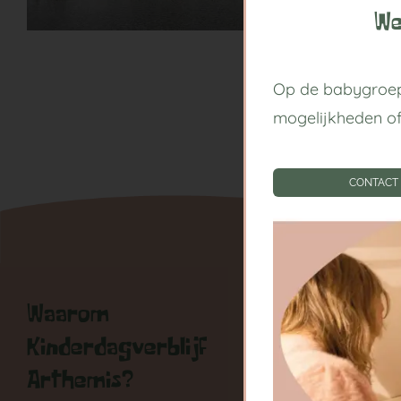
We
Op de babygroep
mogelijkheden o
CONTACT
Waarom
Handige
Kinderdagverblijf
Kinderda
Arthemis?
Centrum