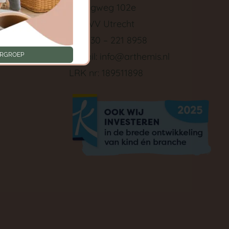
Springweg 102e
3511 VV Utrecht
Tel: 030 – 221 8958
ken
E-mail:
info@arthemis.nl
ERGROEP
LRK nr: 189511898