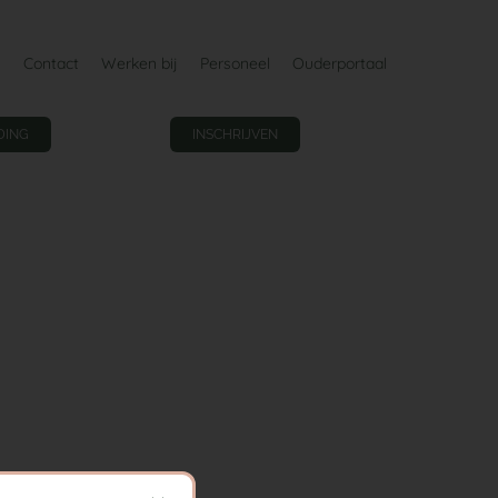
Contact
Werken bij
Personeel
Ouderportaal
DING
INSCHRIJVEN