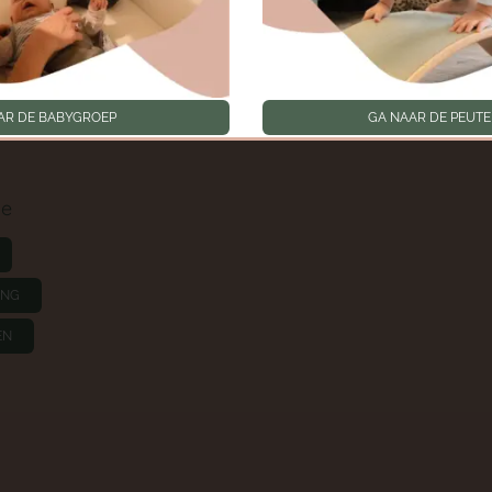
Geschiedenis
privacyinstellingen
p
Toestemmingen intrek
oep
AR DE BABYGROEP
GA NAAR DE PEUT
ie
ING
EN