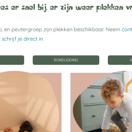
es er snel bij, er zijn weer plekken vr
, en peutergroep zijn plekken beschikbaar. Neem
con
f
schrijf je direct in
.
RONDLEIDING
 links
Privacy instellin
gverblijf Utrecht
Privacyinstellingen wij