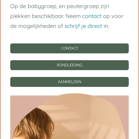
Op de babygroep, en peutergroep zijn
Handige links
plekken beschikbaar. Neem
contact
op voor
de mogelijkheden of
schrijf je direct in
.
Kinderdagverblijf Utrecht Centrum
Babygroep
CONTACT
Peutergroep
RONDLEIDING
Tarieven
AANMELDEN
Informatie
CONTACT
RONDLEIDING
AANMELDEN