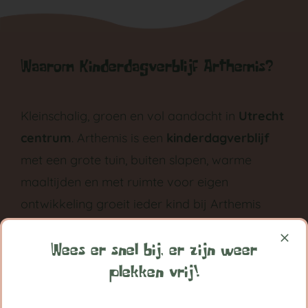
Waarom Kinderdagverblijf Arthemis?
Kleinschalig, groen en vol aandacht in
Utrecht
centrum
. Arthemis is een
kinderdagverblijf
met een grote tuin, buiten slapen, warme
maaltijden en met ruimte voor eigen
ontwikkeling groeit ieder kind bij Arthemis
grootst in vertrouwen.
Wees er snel bij, er zijn weer
Volg ons op:
plekken vrij!