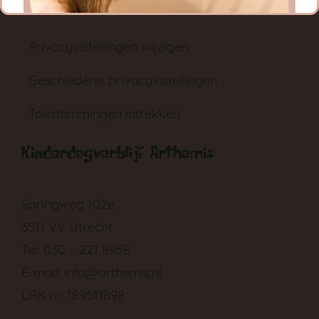
Privacy instellingen
Privacyinstellingen wijzigen
Geschiedenis privacyinstellingen
Toestemmingen intrekken
GA NAAR DE BABYGROEP
Kinderdagverblijf Arthemis
Springweg 102e
3511 VV Utrecht
Tel: 030 – 221 8958
E-mail:
info@arthemis.nl
LRK nr: 189511898