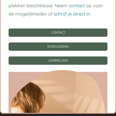
plekken beschikbaar. Neem
contact
op voor
Kinderdagverblijf Utrecht Centrum
de mogelijkheden of
schrijf je direct in
.
Babygroep
CONTACT
Peutergroep
Tarieven
RONDLEIDING
Informatie
AANMELDEN
CONTACT
RONDLEIDING
AANMELDEN
Privacy instellingen