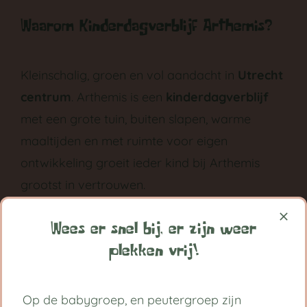
Waarom Kinderdagverblijf Arthemis?
Kleinschalig, groen en vol aandacht in
Utrecht
centrum
. Arthemis is een
kinderdagverblijf
met een grote tuin, buiten slapen, warme
maaltijden en met ruimte voor eigen
ontwikkeling groeit ieder kind bij Arthemis
grootst in vertrouwen.
Volg ons op:
Wees er snel bij, er zijn weer
plekken vrij!
Handige links
Op de babygroep, en peutergroep zijn