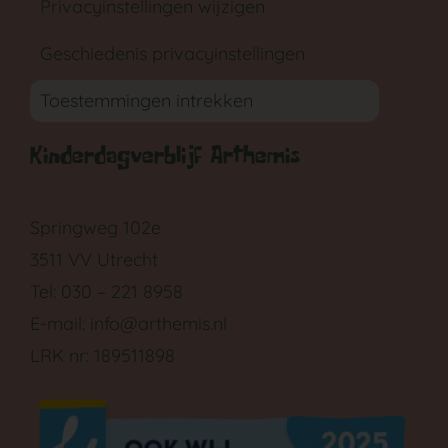
Privacyinstellingen wijzigen
Geschiedenis privacyinstellingen
Toestemmingen intrekken
Kinderdagverblijf Arthemis
GA NAAR DE BABYGROEP
Springweg 102e
3511 VV Utrecht
Tel: 030 – 221 8958
E-mail:
info@arthemis.nl
LRK nr: 189511898