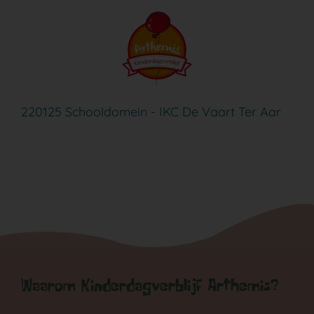
Ga
naar
inhoud
220125 Schooldomein - IKC De Vaart Ter Aar
Waarom Kinderdagverblijf Arthemis?