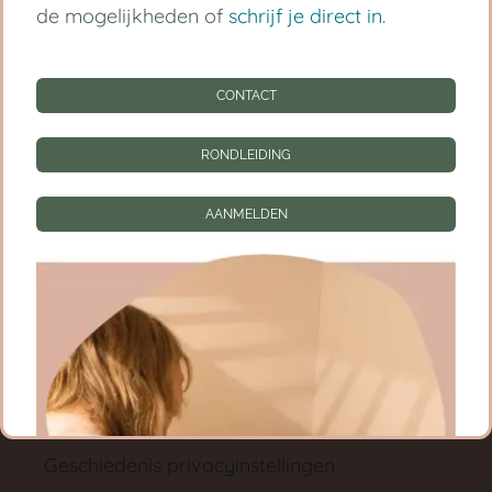
Babygroep
de mogelijkheden of
schrijf je direct in
.
Peutergroep
CONTACT
Tarieven
RONDLEIDING
Informatie
CONTACT
AANMELDEN
RONDLEIDING
AANMELDEN
Privacy instellingen
Privacyinstellingen wijzigen
Geschiedenis privacyinstellingen