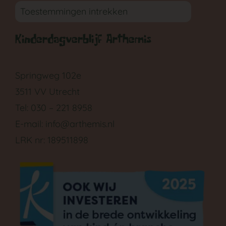
Toestemmingen intrekken
Kinderdagverblijf Arthemis
GA NAAR DE BABYGROEP
Springweg 102e
3511 VV Utrecht
Tel: 030 – 221 8958
E-mail:
info@arthemis.nl
LRK nr: 189511898