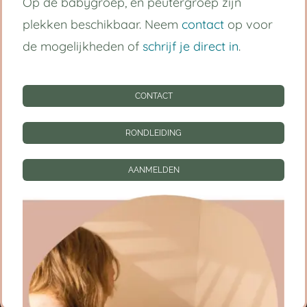
Op de babygroep, en peutergroep zijn
Handige links
plekken beschikbaar. Neem
contact
op voor
Kinderdagverblijf Utrecht Centrum
de mogelijkheden of
schrijf je direct in
.
Babygroep
CONTACT
Peutergroep
RONDLEIDING
Tarieven
AANMELDEN
Informatie
CONTACT
RONDLEIDING
AANMELDEN
Privacy instellingen