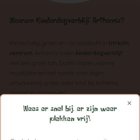
Waarom Kinderdagverblijf Arthemis?
Kleinschalig, groen en vol aandacht in
Utrecht
centrum
. Arthemis is een
kinderdagverblijf
met een grote tuin, buiten slapen, warme
maaltijden en met ruimte voor eigen
ontwikkeling groeit ieder kind bij Arthemis
grootst in vertrouwen.
Volg ons op:
Wees er snel bij, er zijn weer
plekken vrij!