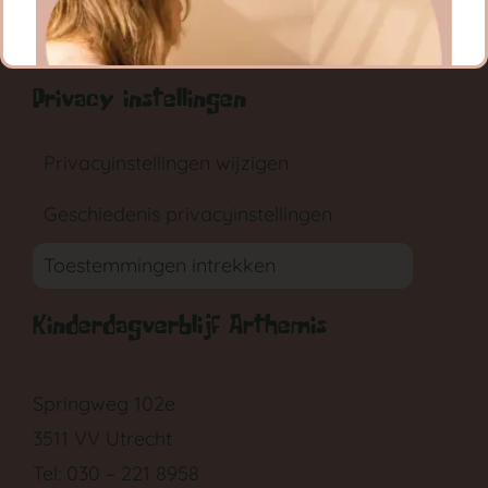
RONDLEIDING
AANMELDEN
Privacy instellingen
Privacyinstellingen wijzigen
Geschiedenis privacyinstellingen
GA NAAR DE BABYGROEP
Toestemmingen intrekken
Kinderdagverblijf Arthemis
Springweg 102e
3511 VV Utrecht
Tel: 030 – 221 8958