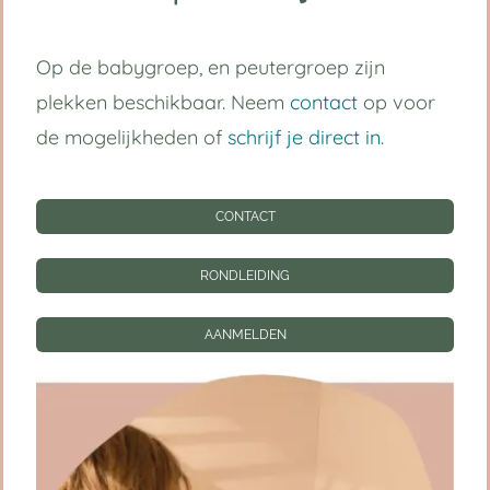
Volg ons op:
Op de babygroep, en peutergroep zijn
plekken beschikbaar. Neem
contact
op voor
Handige links
de mogelijkheden of
schrijf je direct in
.
Kinderdagverblijf Utrecht Centrum
CONTACT
Babygroep
RONDLEIDING
Peutergroep
AANMELDEN
Tarieven
Informatie
CONTACT