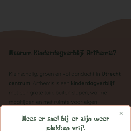
Waarom Kinderdagverblijf Arthemis?
Kleinschalig, groen en vol aandacht in
Utrecht
centrum
. Arthemis is een
kinderdagverblijf
met een grote tuin, buiten slapen, warme
maaltijden en met ruimte voor eigen
ontwikkeling groeit ieder kind bij Arthemis
Wees er snel bij, er zijn weer
grootst in vertrouwen.
plekken vrij!