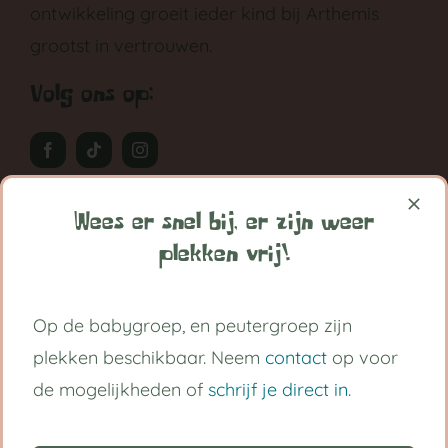
ontwikkeling groeit ieder kind bij Arthemis
grootst in vertrouwen.
Volg ons op:
Handige links
Wees er snel bij, er zijn weer
plekken vrij!
Kinderdagverblijf Utrecht Centrum
Babygroep
Op de babygroep, en peutergroep zijn
plekken beschikbaar. Neem
contact
op voor
Peutergroep
de mogelijkheden of
schrijf je direct in
.
Tarieven