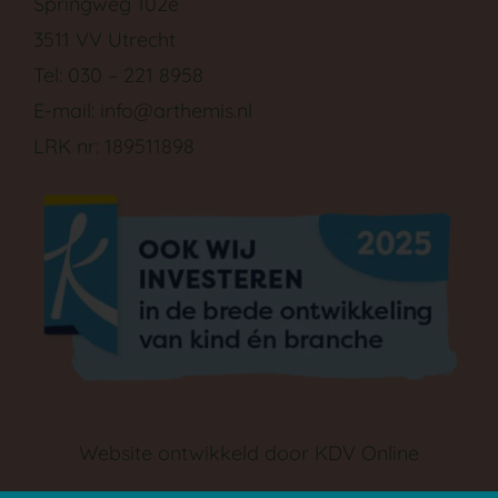
Springweg 102e
3511 VV Utrecht
GA NAAR DE BABYGROEP
Tel: 030 – 221 8958
E-mail:
info@arthemis.nl
LRK nr: 189511898
Website ontwikkeld door
KDV Online
GA NAAR DE PEUTERGROEP