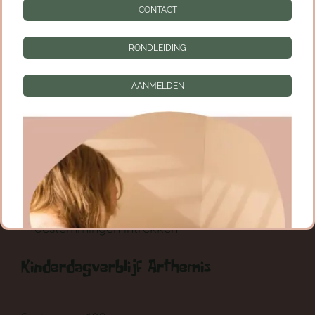
Informatie
CONTACT
CONTACT
RONDLEIDING
RONDLEIDING
AANMELDEN
AANMELDEN
Privacy instellingen
Privacyinstellingen wijzigen
Geschiedenis privacyinstellingen
Toestemmingen intrekken
Kinderdagverblijf Arthemis