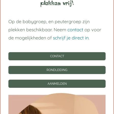
grootst in vertrouwen.
plekken vrij!
Volg ons op:
Op de babygroep, en peutergroep zijn
plekken beschikbaar. Neem
contact
op voor
de mogelijkheden of
schrijf je direct in
.
Handige links
CONTACT
Kinderdagverblijf Utrecht Centrum
Babygroep
RONDLEIDING
Peutergroep
AANMELDEN
Tarieven
Informatie