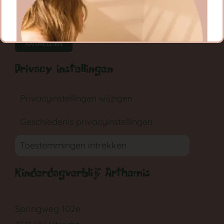
CONTACT
RONDLEIDING
AANMELDEN
Privacy instellingen
Privacyinstellingen wijzigen
Geschiedenis privacyinstellingen
GA NAAR DE BABYGROEP
Toestemmingen intrekken
Kinderdagverblijf Arthemis
Springweg 102e