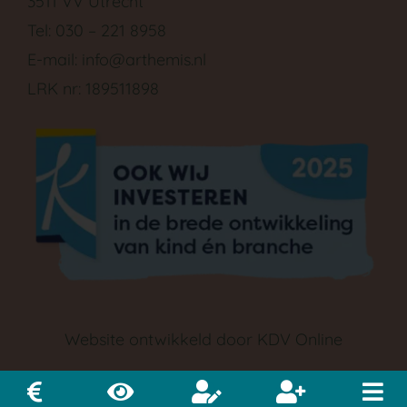
3511 VV Utrecht
Tel: 030 – 221 8958
E-mail:
info@arthemis.nl
LRK nr: 189511898
GA NAAR DE PEUTERGROEP
Website ontwikkeld door
KDV Online